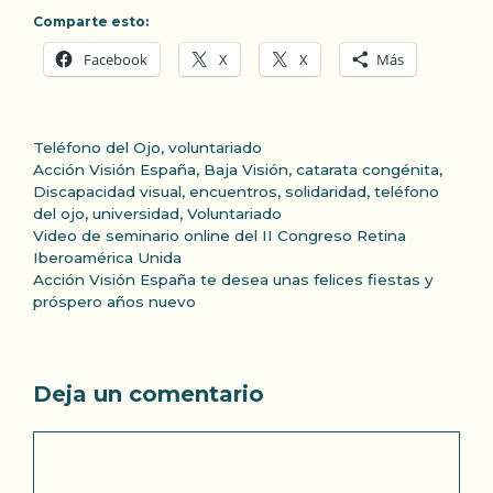
Comparte esto:
Facebook
X
X
Más
Categorías
Teléfono del Ojo
,
voluntariado
Etiquetas
Acción Visión España
,
Baja Visión
,
catarata congénita
,
Discapacidad visual
,
encuentros
,
solidaridad
,
teléfono
del ojo
,
universidad
,
Voluntariado
Video de seminario online del II Congreso Retina
Iberoamérica Unida
Acción Visión España te desea unas felices fiestas y
próspero años nuevo
Deja un comentario
Comentario