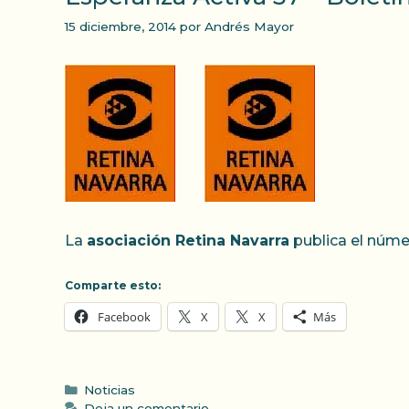
15 diciembre, 2014
por
Andrés Mayor
La
asociación Retina Navarra
publica el númer
Comparte esto:
Facebook
X
X
Más
Categorías
Noticias
Deja un comentario