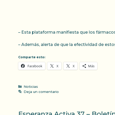
– Esta plataforma manifiesta que los fármaco
– Además, alerta de que la efectividad de esto
Comparte esto:
Facebook
X
X
Más
Categorías
Noticias
Deja un comentario
Esperanza Activa 37 – Boletí