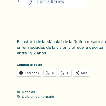
El Institut de la Màcula i de la Retina desarro
enfermedades de la visión y ofrece la oportun
entre 1 y 2 años
Comparte esto:
Facebook
X
X
Más
Categorías
Noticias
Deja un comentario