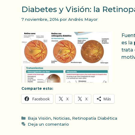
Diabetes y Visión: la Retinop
7 noviembre, 2014
por
Andrés Mayor
Fuent
es la
trata
motiv
Comparte esto:
Facebook
X
X
Más
Categorías
Baja Visión
,
Noticias
,
Retinopatía Diabética
Deja un comentario