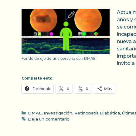
Actualm
años y 
se corr
incapac
nueva a
sanitar
importa
Fondo de ojo de una persona con DMAE
invito a
Comparte esto:
Facebook
X
X
Más
Categorías
DMAE
,
Investigación
,
Retinopatía Diabética
,
última
Deja un comentario