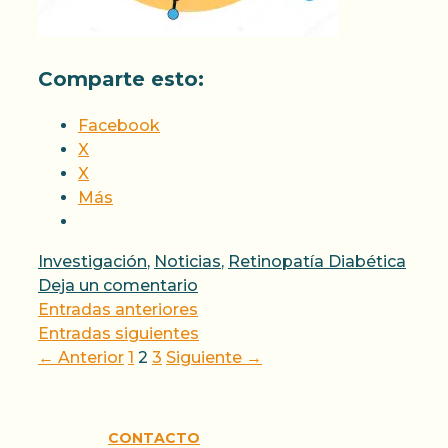
Comparte esto:
Facebook
X
X
Más
Categorías
Investigación
,
Noticias
,
Retinopatía Diabética
Deja un comentario
Entradas anteriores
Entradas siguientes
Página
Página
Página
←
Anterior
1
2
3
Siguiente
→
CONTACTO