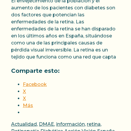
El envejecimiento de la población y el
aumento de los pacientes con diabetes son
dos factores que potencian las
enfermedades de la retina. Las
enfermedades de la retina se han disparado
en los últimos años en España, situándose
como una de las principales causas de
pérdida visual irreversible. La retina es un
tejido que funciona como una red que capta
Comparte esto:
Facebook
X
X
Más
Categorías
Actualidad
,
DMAE
,
información
,
retina
,
Etiquetas