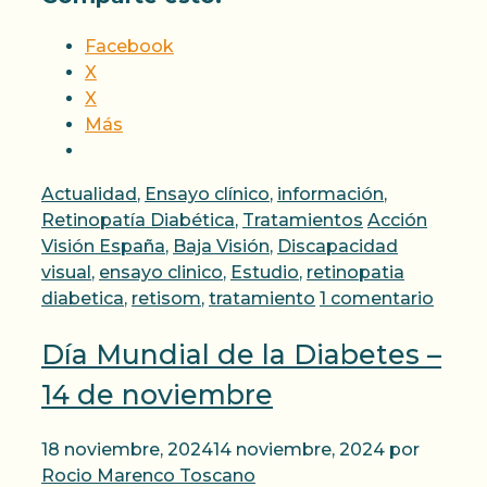
Facebook
X
X
Más
Categorías
Actualidad
,
Ensayo clínico
,
información
,
Etiquetas
Retinopatía Diabética
,
Tratamientos
Acción
Visión España
,
Baja Visión
,
Discapacidad
visual
,
ensayo clinico
,
Estudio
,
retinopatia
diabetica
,
retisom
,
tratamiento
1 comentario
Día Mundial de la Diabetes –
14 de noviembre
18 noviembre, 2024
14 noviembre, 2024
por
Rocio Marenco Toscano