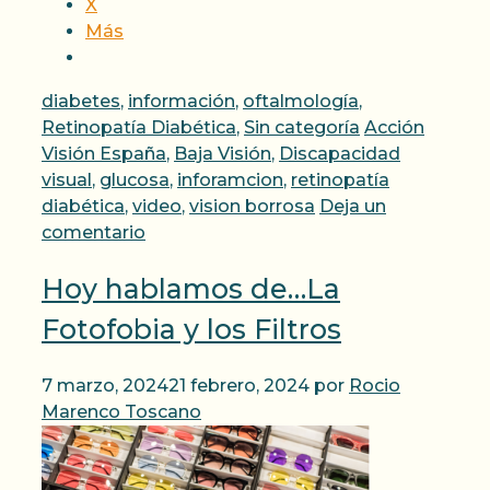
X
Más
Categorías
diabetes
,
información
,
oftalmología
,
Etiquetas
Retinopatía Diabética
,
Sin categoría
Acción
Visión España
,
Baja Visión
,
Discapacidad
visual
,
glucosa
,
inforamcion
,
retinopatía
diabética
,
video
,
vision borrosa
Deja un
comentario
Hoy hablamos de…La
Fotofobia y los Filtros
7 marzo, 2024
21 febrero, 2024
por
Rocio
Marenco Toscano