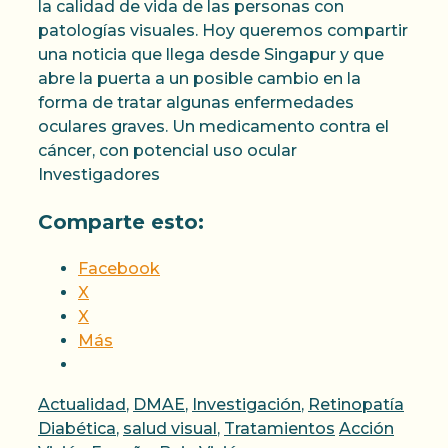
la calidad de vida de las personas con
patologías visuales. Hoy queremos compartir
una noticia que llega desde Singapur y que
abre la puerta a un posible cambio en la
forma de tratar algunas enfermedades
oculares graves. Un medicamento contra el
cáncer, con potencial uso ocular
Investigadores
Comparte esto:
Facebook
X
X
Más
Categorías
Actualidad
,
DMAE
,
Investigación
,
Retinopatía
Etiquetas
Diabética
,
salud visual
,
Tratamientos
Acción