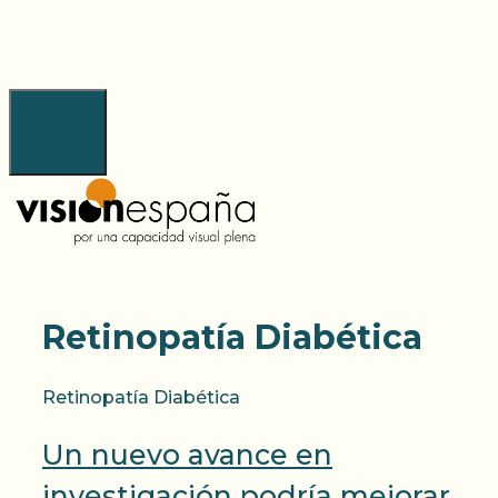
Saltar
al
contenido
Menú
Retinopatía Diabética
Retinopatía Diabética
Un nuevo avance en
investigación podría mejorar