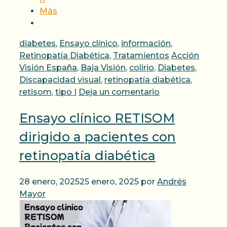
Más
Categorías
diabetes
,
Ensayo clínico
,
información
,
Etiquetas
Retinopatía Diabética
,
Tratamientos
Acción
Visión España
,
Baja Visión
,
colirio
,
Diabetes
,
Discapacidad visual
,
retinopatía diabética
,
retisom
,
tipo I
Deja un comentario
Ensayo clínico RETISOM
dirigido a pacientes con
retinopatía diabética
28 enero, 2025
25 enero, 2025
por
Andrés
Mayor