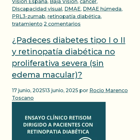
Visión España
,
Baja Visión
,
cancer
,
Discapacidad visual
,
DMAE
,
DMAE húmeda
,
PRL3-zumab
,
retinopatía diabética
,
tratamiento
2 comentarios
¿Padeces diabetes tipo I o II
y retinopatía diabética no
proliferativa severa (sin
edema macular)?
17 junio, 2025
13 junio, 2025
por
Rocio Marenco
Toscano