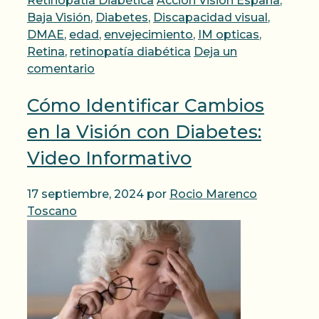
Retinopatía Diabética
Acción Visión España
,
Baja Visión
,
Diabetes
,
Discapacidad visual
,
DMAE
,
edad
,
envejecimiento
,
IM opticas
,
Retina
,
retinopatía diabética
Deja un
comentario
Cómo Identificar Cambios
en la Visión con Diabetes:
Video Informativo
17 septiembre, 2024
por
Rocio Marenco
Toscano