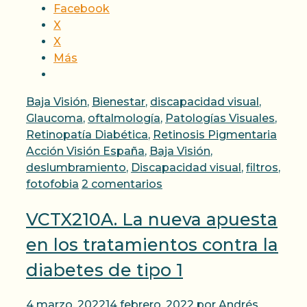
Facebook
X
X
Más
Categorías
Baja Visión
,
Bienestar
,
discapacidad visual
,
Glaucoma
,
oftalmología
,
Patologías Visuales
,
Etiqu
Retinopatía Diabética
,
Retinosis Pigmentaria
Acción Visión España
,
Baja Visión
,
deslumbramiento
,
Discapacidad visual
,
filtros
,
fotofobia
2 comentarios
VCTX210A. La nueva apuesta
en los tratamientos contra la
diabetes de tipo 1
4 marzo, 2022
14 febrero, 2022
por
Andrés