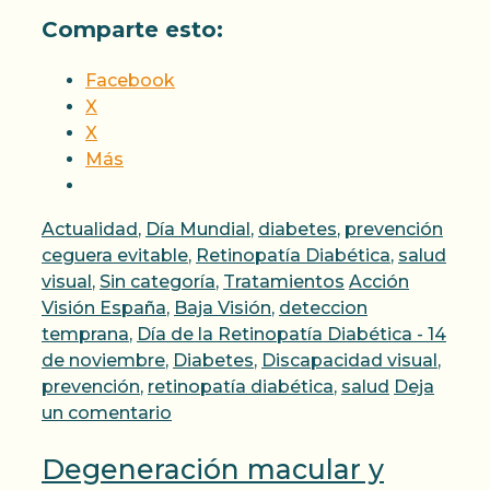
Comparte esto:
Facebook
X
X
Más
Categorías
Actualidad
,
Día Mundial
,
diabetes
,
prevención
ceguera evitable
,
Retinopatía Diabética
,
salud
Etiquetas
visual
,
Sin categoría
,
Tratamientos
Acción
Visión España
,
Baja Visión
,
deteccion
temprana
,
Día de la Retinopatía Diabética - 14
de noviembre
,
Diabetes
,
Discapacidad visual
,
prevención
,
retinopatía diabética
,
salud
Deja
un comentario
Degeneración macular y