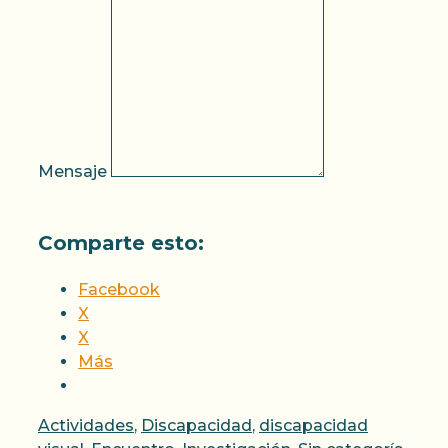
Mensaje
Comparte esto:
Facebook
X
X
Más
Categorías
Actividades
,
Discapacidad
,
discapacidad