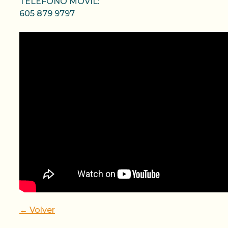
TELÉFONO MÓVIL:
605 879 9797
← Volver