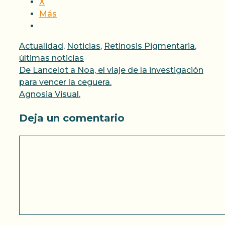
X
Más
Categorías
Actualidad
,
Noticias
,
Retinosis Pigmentaria
,
últimas noticias
De Lancelot a Noa, el viaje de la investigación
para vencer la ceguera.
Agnosia Visual.
Deja un comentario
Comentario