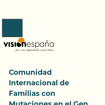
Saltar
al
contenido
Menú
Comunidad
Internacional de
Familias con
Mutaciones en el Gen