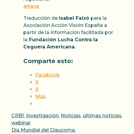
enlace
Traducción de
Isabel Faixó
para la
Asociación Acción Visión España a
partir de la información facilitada por
la
Fundación Lucha Contra la
Ceguera Americana.
Comparte esto:
Facebook
X
X
Más
Categorías
CRB1
,
Investigación
,
Noticias
,
últimas noticias
,
webinar
Día Mundial del Glaucoma.