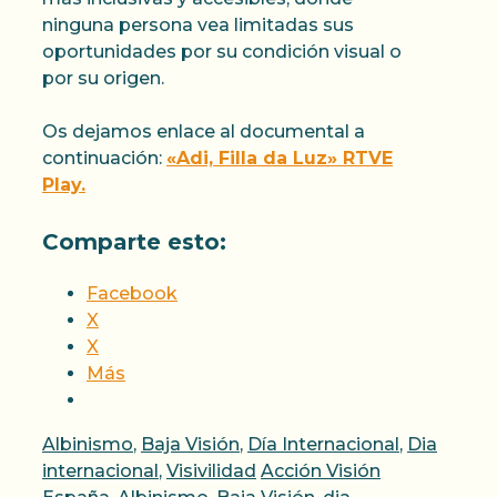
ninguna persona vea limitadas sus
oportunidades por su condición visual o
por su origen.
Os dejamos enlace al documental a
continuación:
«Adi, Filla da Luz» RTVE
Play.
Comparte esto:
Facebook
X
X
Más
Categorías
Albinismo
,
Baja Visión
,
Día Internacional
,
Dia
Etiquetas
internacional
,
Visivilidad
Acción Visión