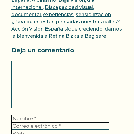
España
,
Albinismo
,
Baja Visión
,
dia
internacional
,
Discapacidad visual
,
documental
,
experiencias
,
sensibilizacion
¿Para quién están pensadas nuestras calles?
Acción Visión España sigue creciendo: damos
la bienvenida a Retina Bizkaia Begisare
Deja un comentario
Comentario
Nombre
Correo
electrónic
Web