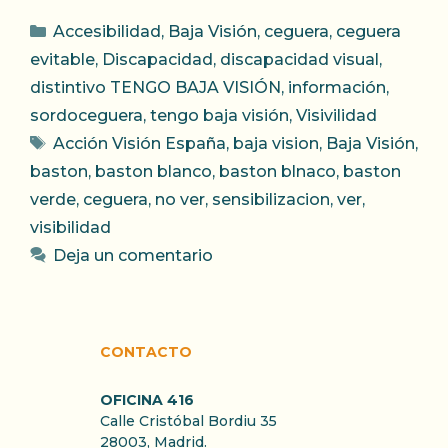
Categorías
Accesibilidad
,
Baja Visión
,
ceguera
,
ceguera
evitable
,
Discapacidad
,
discapacidad visual
,
distintivo TENGO BAJA VISIÓN
,
información
,
sordoceguera
,
tengo baja visión
,
Visivilidad
Etiquetas
Acción Visión España
,
baja vision
,
Baja Visión
,
baston
,
baston blanco
,
baston blnaco
,
baston
verde
,
ceguera
,
no ver
,
sensibilizacion
,
ver
,
visibilidad
Deja un comentario
CONTACTO
OFICINA 416
Calle Cristóbal Bordiu 35
28003, Madrid.