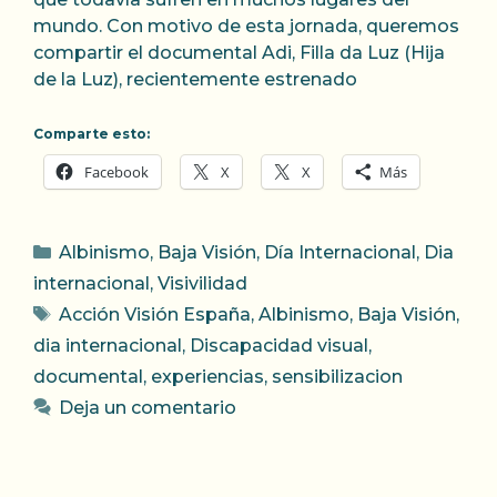
mundo. Con motivo de esta jornada, queremos
compartir el documental Adi, Filla da Luz (Hija
de la Luz), recientemente estrenado
Comparte esto:
Facebook
X
X
Más
Categorías
Albinismo
,
Baja Visión
,
Día Internacional
,
Dia
internacional
,
Visivilidad
Etiquetas
Acción Visión España
,
Albinismo
,
Baja Visión
,
dia internacional
,
Discapacidad visual
,
documental
,
experiencias
,
sensibilizacion
Deja un comentario