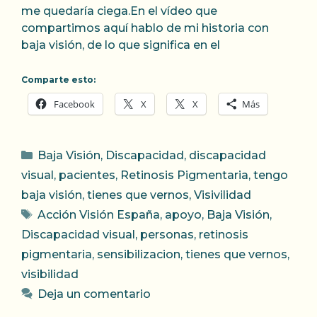
me quedaría ciega.En el vídeo que
compartimos aquí hablo de mi historia con
baja visión, de lo que significa en el
Comparte esto:
Facebook
X
X
Más
Categorías
Baja Visión
,
Discapacidad
,
discapacidad
visual
,
pacientes
,
Retinosis Pigmentaria
,
tengo
baja visión
,
tienes que vernos
,
Visivilidad
Etiquetas
Acción Visión España
,
apoyo
,
Baja Visión
,
Discapacidad visual
,
personas
,
retinosis
pigmentaria
,
sensibilizacion
,
tienes que vernos
,
visibilidad
Deja un comentario