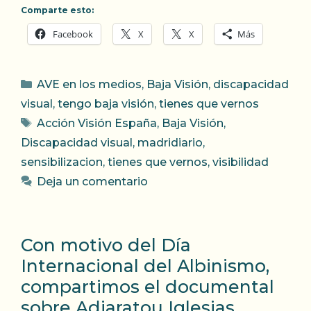
Comparte esto:
Facebook
X
X
Más
Categorías
AVE en los medios
,
Baja Visión
,
discapacidad
visual
,
tengo baja visión
,
tienes que vernos
Etiquetas
Acción Visión España
,
Baja Visión
,
Discapacidad visual
,
madridiario
,
sensibilizacion
,
tienes que vernos
,
visibilidad
Deja un comentario
Con motivo del Día
Internacional del Albinismo,
compartimos el documental
sobre Adiaratou Iglesias