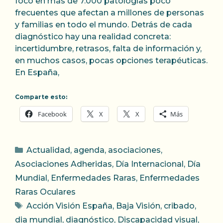
foco en más de 7.000 patologías poco
frecuentes que afectan a millones de personas
y familias en todo el mundo. Detrás de cada
diagnóstico hay una realidad concreta:
incertidumbre, retrasos, falta de información y,
en muchos casos, pocas opciones terapéuticas.
En España,
Comparte esto:
Facebook
X
X
Más
Categorías
Actualidad
,
agenda
,
asociaciones
,
Asociaciones Adheridas
,
Día Internacional
,
Día
Mundial
,
Enfermedades Raras
,
Enfermedades
Raras Oculares
Etiquetas
Acción Visión España
,
Baja Visión
,
cribado
,
dia mundial
,
diagnóstico
,
Discapacidad visual
,