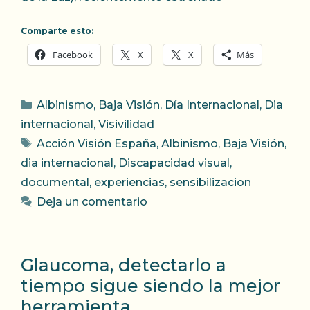
Comparte esto:
Facebook
X
X
Más
Categorías
Albinismo
,
Baja Visión
,
Día Internacional
,
Dia
internacional
,
Visivilidad
Etiquetas
Acción Visión España
,
Albinismo
,
Baja Visión
,
dia internacional
,
Discapacidad visual
,
documental
,
experiencias
,
sensibilizacion
Deja un comentario
Glaucoma, detectarlo a
tiempo sigue siendo la mejor
herramienta