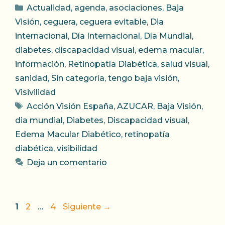
Categorías
Actualidad
,
agenda
,
asociaciones
,
Baja
Visión
,
ceguera
,
ceguera evitable
,
Dia
internacional
,
Día Internacional
,
Día Mundial
,
diabetes
,
discapacidad visual
,
edema macular
,
información
,
Retinopatía Diabética
,
salud visual
,
sanidad
,
Sin categoría
,
tengo baja visión
,
Visivilidad
Etiquetas
Acción Visión España
,
AZUCAR
,
Baja Visión
,
dia mundial
,
Diabetes
,
Discapacidad visual
,
Edema Macular Diabético
,
retinopatía
diabética
,
visibilidad
Deja un comentario
Página
Página
Página
1
2
…
4
Siguiente
→