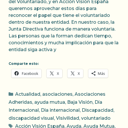
del Voluntariado, y en Acción Visión España
queremos aprovechar estos días para
reconocer el papel que tiene el voluntariado
dentro de nuestra entidad. En nuestro caso, la
Junta Directiva funciona de manera voluntaria.
Las personas que la forman dedican tiempo,
conocimientos y mucha implicación para que la
entidad siga activa y
Comparte esto:
Facebook
X
X
Más
Categorías
Actualidad
,
asociaciones
,
Asociaciones
Adheridas
,
ayuda mutua
,
Baja Visión
,
Día
Internacional
,
Dia internacional
,
Discapacidad
,
discapacidad visual
,
Visivilidad
,
voluntariado
Etiquetas
Acción Visión España
,
Ayuda
,
Ayuda Mutua
,