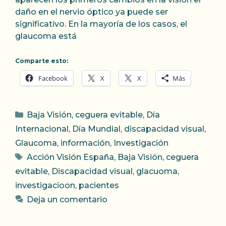
daño en el nervio óptico ya puede ser
significativo. En la mayoría de los casos, el
glaucoma está
Comparte esto:
Facebook
X
X
Más
Categorías
Baja Visión
,
ceguera evitable
,
Día
Internacional
,
Día Mundial
,
discapacidad visual
,
Glaucoma
,
información
,
Investigación
Etiquetas
Acción Visión España
,
Baja Visión
,
ceguera
evitable
,
Discapacidad visual
,
glacuoma
,
investigacioon
,
pacientes
Deja un comentario