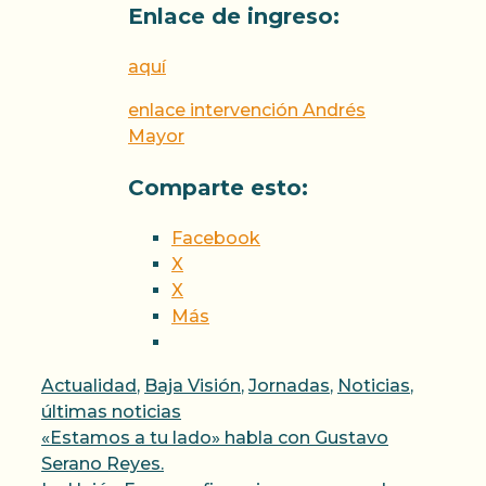
Enlace de ingreso:
aquí
enlace intervención Andrés
Mayor
Comparte esto:
Facebook
X
X
Más
Categorías
Actualidad
,
Baja Visión
,
Jornadas
,
Noticias
,
últimas noticias
«Estamos a tu lado» habla con Gustavo
Serano Reyes.