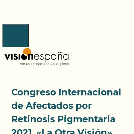
Saltar
al
contenido
Menú
Congreso Internacional
de Afectados por
Retinosis Pigmentaria
2021. «La Otra Visión».