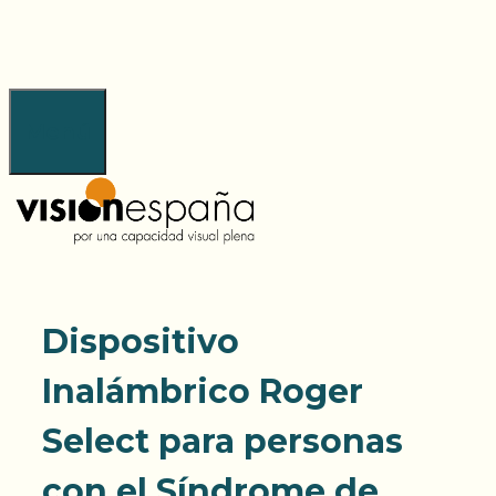
Saltar
al
contenido
Menú
Dispositivo
Inalámbrico Roger
Select para personas
con el Síndrome de