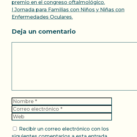
premio en el congreso oftalmológico.
I Jornada para Familias con Niños y Niñas con
Enfermedades Oculares.
Deja un comentario
Comentario
Nombre
Correo
electrónic
Web
Recibir un correo electrónico con los
siguientes comentarios a esta entrada.