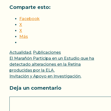
Comparte esto:
Facebook
X
X
Más
Categorías
Actualidad
,
Publicaciones
El Marañón Participa en un Estudio que ha
detectado alteraciones en la Retina
producidas por la ELA.
Invitación y Apoyo en Investigación.
Deja un comentario
Comentario