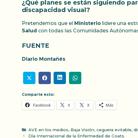
¿Qué planes se están siguiendo par
discapacidad visual?
Pretendemos que el
Ministerio
lidere una est
Salud
con todas las Comunidades Autónomas pa
FUENTE
Diario Montañés
Comparte esto:
Facebook
X
X
Más
Categorías
AVE en los medios
,
Baja Visión
,
ceguera evitable
,
di
Día Internacional de la Enfermedad de Coats.