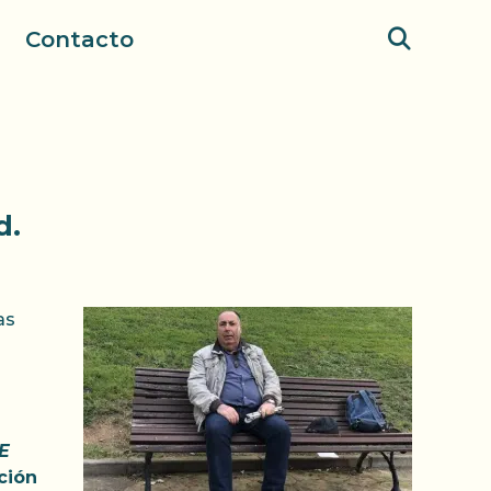
Contacto
d.
as
E
ción