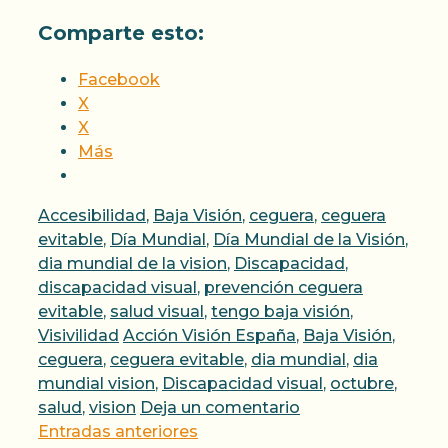
Comparte esto:
Facebook
X
X
Más
Categorías
Accesibilidad
,
Baja Visión
,
ceguera
,
ceguera
evitable
,
Día Mundial
,
Día Mundial de la Visión
,
dia mundial de la vision
,
Discapacidad
,
discapacidad visual
,
prevención ceguera
evitable
,
salud visual
,
tengo baja visión
,
Etiquetas
Visivilidad
Acción Visión España
,
Baja Visión
,
ceguera
,
ceguera evitable
,
dia mundial
,
dia
mundial vision
,
Discapacidad visual
,
octubre
,
salud
,
vision
Deja un comentario
Entradas anteriores