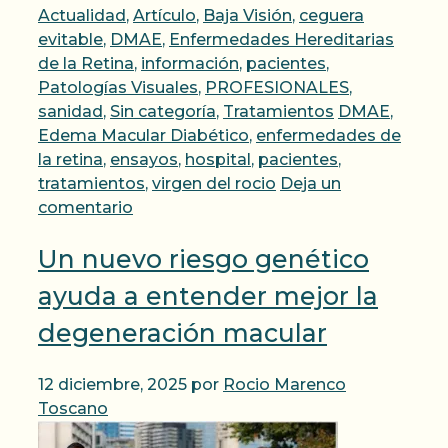
Categorías
Actualidad
,
Artículo
,
Baja Visión
,
ceguera
evitable
,
DMAE
,
Enfermedades Hereditarias
de la Retina
,
información
,
pacientes
,
Patologías Visuales
,
PROFESIONALES
,
Etiquetas
sanidad
,
Sin categoría
,
Tratamientos
DMAE
,
Edema Macular Diabético
,
enfermedades de
la retina
,
ensayos
,
hospital
,
pacientes
,
tratamientos
,
virgen del rocio
Deja un
comentario
Un nuevo riesgo genético
ayuda a entender mejor la
degeneración macular
12 diciembre, 2025
por
Rocio Marenco
Toscano