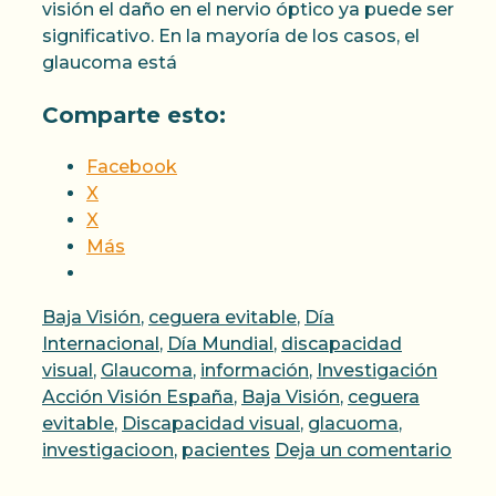
visión el daño en el nervio óptico ya puede ser
significativo. En la mayoría de los casos, el
glaucoma está
Comparte esto:
Facebook
X
X
Más
Categorías
Baja Visión
,
ceguera evitable
,
Día
Internacional
,
Día Mundial
,
discapacidad
Etique
visual
,
Glaucoma
,
información
,
Investigación
Acción Visión España
,
Baja Visión
,
ceguera
evitable
,
Discapacidad visual
,
glacuoma
,
investigacioon
,
pacientes
Deja un comentario