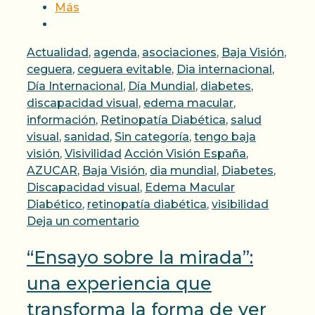
Más
Categorías
Actualidad
,
agenda
,
asociaciones
,
Baja Visión
,
ceguera
,
ceguera evitable
,
Dia internacional
,
Día Internacional
,
Día Mundial
,
diabetes
,
discapacidad visual
,
edema macular
,
información
,
Retinopatía Diabética
,
salud
visual
,
sanidad
,
Sin categoría
,
tengo baja
Etiquetas
visión
,
Visivilidad
Acción Visión España
,
AZUCAR
,
Baja Visión
,
dia mundial
,
Diabetes
,
Discapacidad visual
,
Edema Macular
Diabético
,
retinopatía diabética
,
visibilidad
Deja un comentario
“Ensayo sobre la mirada”:
una experiencia que
transforma la forma de ver