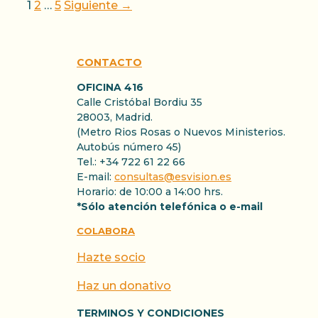
Página
Página
Página
1
2
…
5
Siguiente
→
CONTACTO
OFICINA 416
Calle Cristóbal Bordiu 35
28003, Madrid.
(Metro Rios Rosas o Nuevos Ministerios.
Autobús número 45)
Tel.: +34 722 61 22 66
E-mail:
consultas@esvision.es
Horario: de 10:00 a 14:00 hrs.
*Sólo atención telefónica o e-mail
COLABORA
Hazte socio
Haz un donativo
TERMINOS Y CONDICIONES