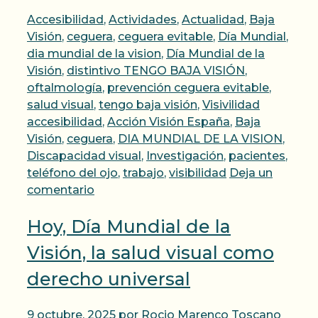
Categorías
Accesibilidad
,
Actividades
,
Actualidad
,
Baja
Visión
,
ceguera
,
ceguera evitable
,
Día Mundial
,
dia mundial de la vision
,
Día Mundial de la
Visión
,
distintivo TENGO BAJA VISIÓN
,
oftalmología
,
prevención ceguera evitable
,
Etiquetas
salud visual
,
tengo baja visión
,
Visivilidad
accesibilidad
,
Acción Visión España
,
Baja
Visión
,
ceguera
,
DIA MUNDIAL DE LA VISION
,
Discapacidad visual
,
Investigación
,
pacientes
,
teléfono del ojo
,
trabajo
,
visibilidad
Deja un
comentario
Hoy, Día Mundial de la
Visión, la salud visual como
derecho universal
9 octubre, 2025
por
Rocio Marenco Toscano