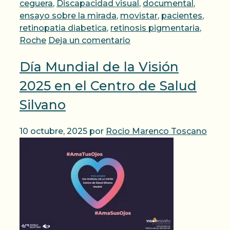
ceguera
,
Discapacidad visual
,
documental
,
ensayo sobre la mirada
,
movistar
,
pacientes
,
retinopatia diabetica
,
retinosis pigmentaria
,
Roche
Deja un comentario
Día Mundial de la Visión
2025 en el Centro de Salud
Silvano
10 octubre, 2025
por
Rocio Marenco Toscano