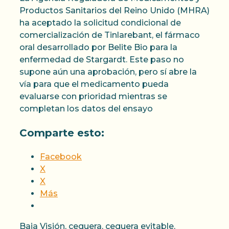
Productos Sanitarios del Reino Unido (MHRA)
ha aceptado la solicitud condicional de
comercialización de Tinlarebant, el fármaco
oral desarrollado por Belite Bio para la
enfermedad de Stargardt. Este paso no
supone aún una aprobación, pero sí abre la
vía para que el medicamento pueda
evaluarse con prioridad mientras se
completan los datos del ensayo
Comparte esto:
Facebook
X
X
Más
Categorías
Baja Visión
,
ceguera
,
ceguera evitable
,