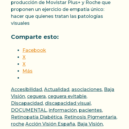
producción de Movistar Plus+ y Roche que
proponen un ejercicio de empatía único:
hacer que quienes tratan las patologías
visuales
Comparte esto:
Facebook
X
X
Más
Categorías
Accesibilidad
,
Actualidad
,
asociaciones
,
Baja
Visión
,
ceguera
,
ceguera evitable
,
Discapacidad
,
discapacidad visual
,
DOCUMENTAL
,
información
,
pacientes
,
Retinopatía Diabética
,
Retinosis Pigmentaria
,
Etiquetas
roche
Acción Visión España
,
Baja Visión
,