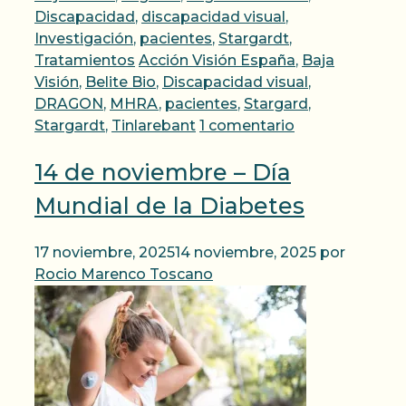
Discapacidad
,
discapacidad visual
,
Investigación
,
pacientes
,
Stargardt
,
Etiquetas
Tratamientos
Acción Visión España
,
Baja
Visión
,
Belite Bio
,
Discapacidad visual
,
DRAGON
,
MHRA
,
pacientes
,
Stargard
,
Stargardt
,
Tinlarebant
1 comentario
14 de noviembre – Día
Mundial de la Diabetes
17 noviembre, 2025
14 noviembre, 2025
por
Rocio Marenco Toscano