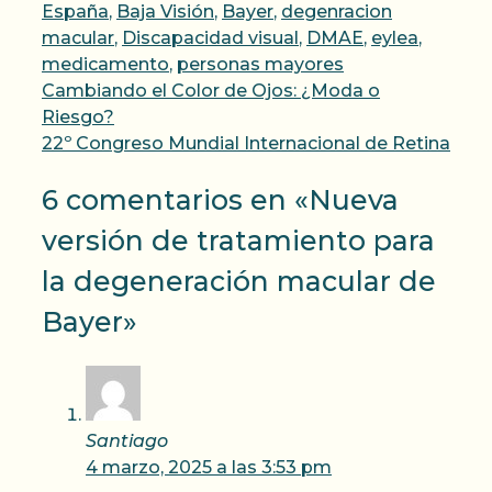
España
,
Baja Visión
,
Bayer
,
degenracion
macular
,
Discapacidad visual
,
DMAE
,
eylea
,
medicamento
,
personas mayores
Cambiando el Color de Ojos: ¿Moda o
Riesgo?
22º Congreso Mundial Internacional de Retina
6 comentarios en «Nueva
versión de tratamiento para
la degeneración macular de
Bayer»
Santiago
4 marzo, 2025 a las 3:53 pm