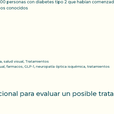
00 personas con diabetes tipo 2 que habían comenzado
 los conocidos
a
,
salud visual
,
Tratamientos
ual
,
farmacos
,
GLP-1
,
neuropatía óptica isquémica
,
tratamientos
ional para evaluar un posible tra