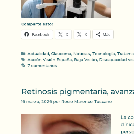
Comparte esto:
Facebook
X
X
Más
Categorías
Actualidad
,
Glaucoma
,
Noticias
,
Tecnología
,
Tratami
Etiquetas
Acción Visión España
,
Baja Visión
,
Discapacidad vis
7 comentarios
Retinosis pigmentaria, avanz
16 marzo, 2026
por
Rocio Marenco Toscano
La co
clíni
perso