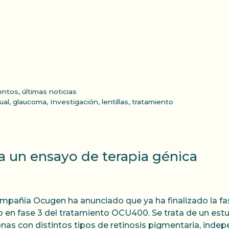
entos
,
últimas noticias
ual
,
glaucoma
,
Investigación
,
lentillas
,
tratamiento
a un ensayo de terapia génica
mpañía Ocugen ha anunciado que ya ha finalizado la fa
co en fase 3 del tratamiento OCU400. Se trata de un est
nas con distintos tipos de retinosis pigmentaria, inde