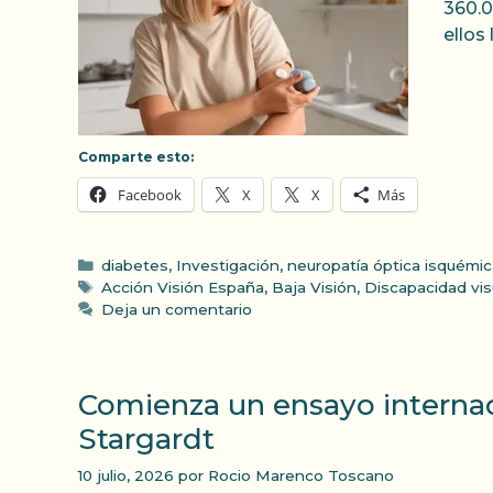
360.0
ellos
Comparte esto:
Facebook
X
X
Más
Categorías
diabetes
,
Investigación
,
neuropatía óptica isquémic
Etiquetas
Acción Visión España
,
Baja Visión
,
Discapacidad vis
Deja un comentario
Comienza un ensayo internac
Stargardt
10 julio, 2026
por
Rocio Marenco Toscano