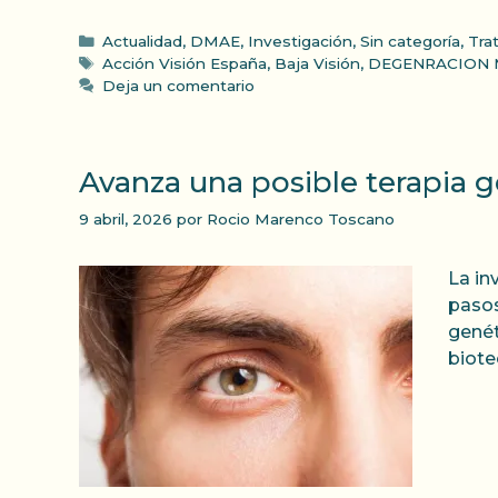
Categorías
Actualidad
,
DMAE
,
Investigación
,
Sin categoría
,
Tra
Etiquetas
Acción Visión España
,
Baja Visión
,
DEGENRACION 
Deja un comentario
Avanza una posible terapia 
9 abril, 2026
por
Rocio Marenco Toscano
La in
pasos
genét
biote