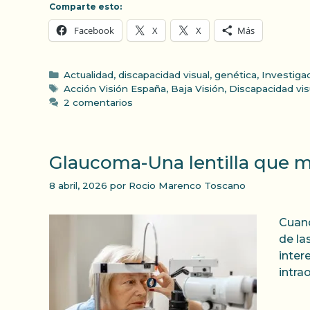
Comparte esto:
Facebook
X
X
Más
Categorías
Actualidad
,
discapacidad visual
,
genética
,
Investiga
Etiquetas
Acción Visión España
,
Baja Visión
,
Discapacidad vis
2 comentarios
Glaucoma-Una lentilla que mid
8 abril, 2026
por
Rocio Marenco Toscano
Cuand
de la
inter
intra