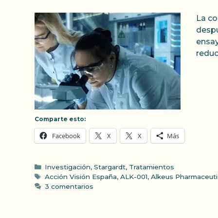
La co
despu
ensay
reduc
Comparte esto:
Facebook
X
X
Más
Categorías
Investigación
,
Stargardt
,
Tratamientos
Etiquetas
Acción Visión España
,
ALK-001
,
Alkeus Pharmaceuti
3 comentarios