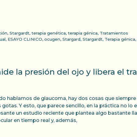
ción
,
Stargardt
,
terapia genética
,
terapia génica
,
Tratamientos
ual
,
ESAYO CLINICO
,
ocugen
,
Stargard
,
Stargardt
,
Terapia génica
e la presión del ojo y libera el tr
o hablamos de glaucoma, hay dos cosas que siempre sale
s gotas. Y esto, que parece sencillo, en la práctica no l
esante un estudio reciente que plantea algo bastante lla
ocular en tiempo real y, además,