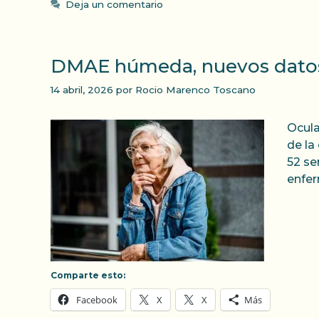
Deja un comentario
DMAE húmeda, nuevos datos r
14 abril, 2026
por
Rocio Marenco Toscano
Ocula
de la
52 se
enfe
Comparte esto:
Facebook
X
X
Más