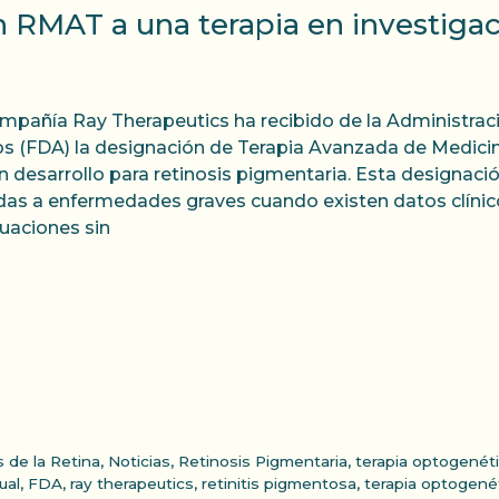
RMAT a una terapia en investigaci
mpañía Ray Therapeutics ha recibido de la Administr
s (FDA) la designación de Terapia Avanzada de Medici
en desarrollo para retinosis pigmentaria. Esta designaci
idas a enfermedades graves cuando existen datos clínic
tuaciones sin
 de la Retina
,
Noticias
,
Retinosis Pigmentaria
,
terapia optogenét
ual
,
FDA
,
ray therapeutics
,
retinitis pigmentosa
,
terapia optogené