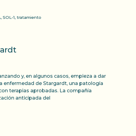
A
,
SOL-1
,
tratamiento
ardt
vanzando y, en algunos casos, empieza a dar
 la enfermedad de Stargardt, una patología
ta con terapias aprobadas. La compañía
ación anticipada del