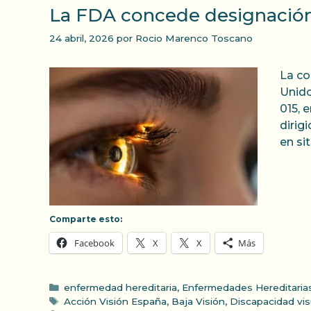
La FDA concede designación 
24 abril, 2026
por
Rocio Marenco Toscano
La co
Unido
015, 
dirig
en si
Comparte esto:
Facebook
X
X
Más
Categorías
enfermedad hereditaria
,
Enfermedades Hereditarias
Etiquetas
Acción Visión España
,
Baja Visión
,
Discapacidad vis