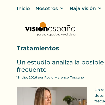
Saltar
Inicio
Nosotros
Baja visión
al
contenido
Tratamientos
Un estudio analiza la posibl
frecuente
18 julio, 2026
por
Rocio Marenco Toscano
Un re
deter
frecu