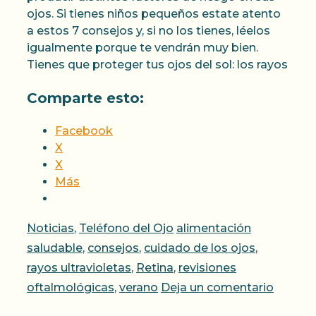
ojos. Si tienes niños pequeños estate atento
a estos 7 consejos y, si no los tienes, léelos
igualmente porque te vendrán muy bien.
Tienes que proteger tus ojos del sol: los rayos
Comparte esto:
Facebook
X
X
Más
Categorías
Etiquetas
Noticias
,
Teléfono del Ojo
alimentación
saludable
,
consejos
,
cuidado de los ojos
,
rayos ultravioletas
,
Retina
,
revisiones
oftalmológicas
,
verano
Deja un comentario