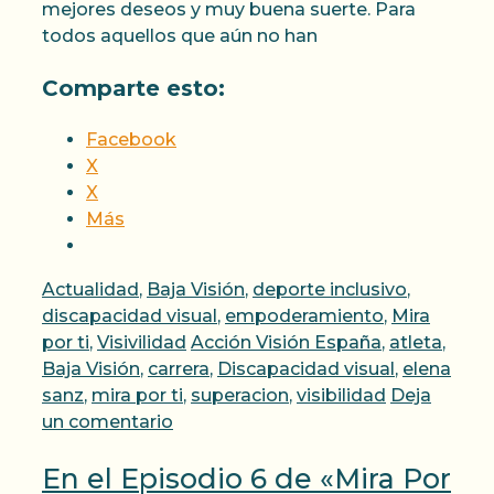
mejores deseos y muy buena suerte. Para
todos aquellos que aún no han
Comparte esto:
Facebook
X
X
Más
Categorías
Actualidad
,
Baja Visión
,
deporte inclusivo
,
discapacidad visual
,
empoderamiento
,
Mira
Etiquetas
por ti
,
Visivilidad
Acción Visión España
,
atleta
,
Baja Visión
,
carrera
,
Discapacidad visual
,
elena
sanz
,
mira por ti
,
superacion
,
visibilidad
Deja
un comentario
En el Episodio 6 de «Mira Por