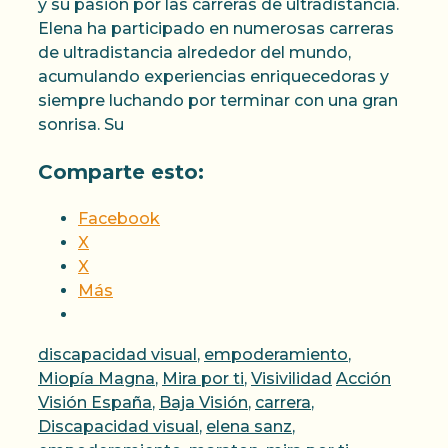
y su pasión por las carreras de ultradistancia.
Elena ha participado en numerosas carreras
de ultradistancia alrededor del mundo,
acumulando experiencias enriquecedoras y
siempre luchando por terminar con una gran
sonrisa. Su
Comparte esto:
Facebook
X
X
Más
Categorías
discapacidad visual
,
empoderamiento
,
Etiquetas
Miopía Magna
,
Mira por ti
,
Visivilidad
Acción
Visión España
,
Baja Visión
,
carrera
,
Discapacidad visual
,
elena sanz
,