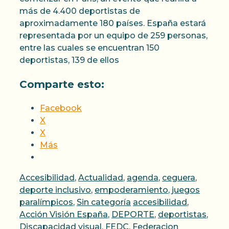
más de 4.400 deportistas de
aproximadamente 180 países. España estará
representada por un equipo de 259 personas,
entre las cuales se encuentran 150
deportistas, 139 de ellos
Comparte esto:
Facebook
X
X
Más
Categorías
Accesibilidad
,
Actualidad
,
agenda
,
ceguera
,
deporte inclusivo
,
empoderamiento
,
juegos
Etiquetas
paralímpicos
,
Sin categoría
accesibilidad
,
Acción Visión España
,
DEPORTE
,
deportistas
,
Discapacidad visual
,
FEDC
,
Federacion