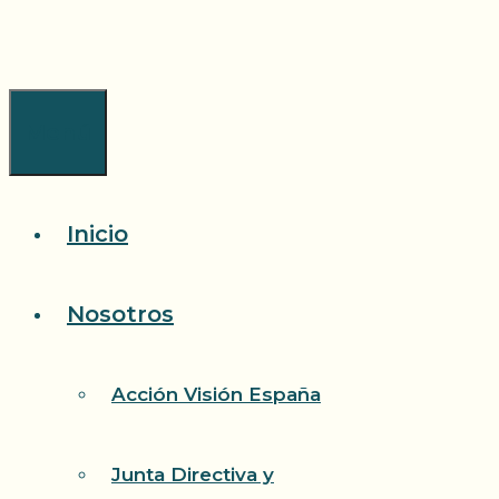
Saltar
al
contenido
Menú
Inicio
Nosotros
Acción Visión España
Junta Directiva y