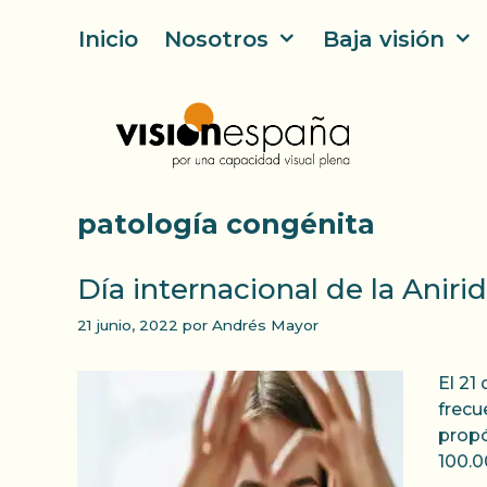
Saltar
Inicio
Nosotros
Baja visión
al
contenido
patología congénita
Día internacional de la Anirid
21 junio, 2022
por
Andrés Mayor
El 21
frecu
propó
100.0