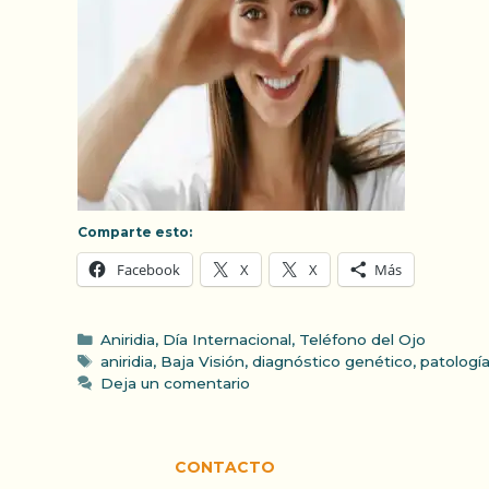
Comparte esto:
Facebook
X
X
Más
Categorías
Aniridia
,
Día Internacional
,
Teléfono del Ojo
Etiquetas
aniridia
,
Baja Visión
,
diagnóstico genético
,
patologí
Deja un comentario
CONTACTO