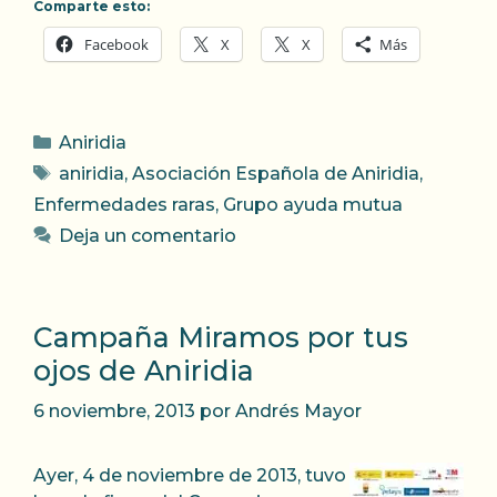
Comparte esto:
Facebook
X
X
Más
Categorías
Aniridia
Etiquetas
aniridia
,
Asociación Española de Aniridia
,
Enfermedades raras
,
Grupo ayuda mutua
Deja un comentario
Campaña Miramos por tus
ojos de Aniridia
6 noviembre, 2013
por
Andrés Mayor
Ayer, 4 de noviembre de 2013, tuvo