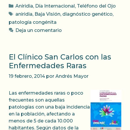
Categorías
Aniridia
,
Día Internacional
,
Teléfono del Ojo
Etiquetas
aniridia
,
Baja Visión
,
diagnóstico genético
,
patología congénita
Deja un comentario
El Clínico San Carlos con las
Enfermedades Raras
19 febrero, 2014
por
Andrés Mayor
Las enfermedades raras o poco
frecuentes son aquellas
patologías con una baja incidencia
en la población, afectando a
menos de 5 de cada 10.000
habitantes. Según datos de la