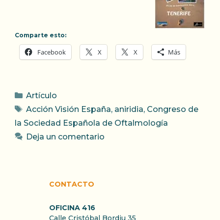
Comparte esto:
Facebook
X
X
Más
Categorías
Artículo
Etiquetas
Acción Visión España
,
aniridia
,
Congreso de
la Sociedad Española de Oftalmología
Deja un comentario
CONTACTO
OFICINA 416
Calle Cristóbal Bordiu 35