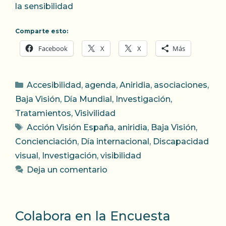
la sensibilidad
Comparte esto:
Facebook
X
X
Más
Categorías
Accesibilidad
,
agenda
,
Aniridia
,
asociaciones
,
Baja Visión
,
Día Mundial
,
Investigación
,
Tratamientos
,
Visivilidad
Etiquetas
Acción Visión España
,
aniridia
,
Baja Visión
,
Concienciación
,
Día internacional
,
Discapacidad
visual
,
Investigación
,
visibilidad
Deja un comentario
Colabora en la Encuesta