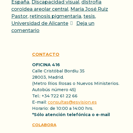
España
,
Discapacidad visual
,
distrofia
coroidea areolar central
,
María José Ruiz
Pastor
,
retinosis pigmentaria
,
tesis
,
Universidad de Alicante
Deja un
comentario
CONTACTO
OFICINA 416
Calle Cristóbal Bordiu 35
28003, Madrid.
(Metro Rios Rosas o Nuevos Ministerios.
Autobús número 45)
Tel.: +34 722 61 22 66
E-mail:
consultas@esvision.es
Horario: de 10:00 a 14:00 hrs.
*Sólo atención telefónica o e-mail
COLABORA