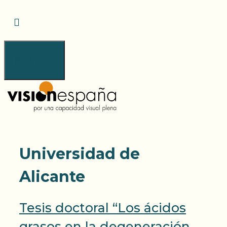
Saltar
al
contenido
Menú
Universidad de
Alicante
Tesis doctoral “Los ácidos
grasos en la degeneración