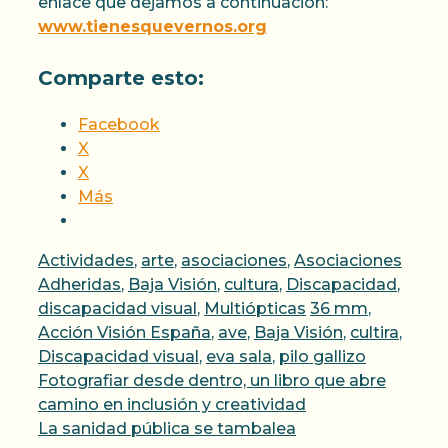
enlace que dejamos a continuación:
www.tienesquevernos.org
Comparte esto:
Facebook
X
X
Más
Categorías
Actividades
,
arte
,
asociaciones
,
Asociaciones
Adheridas
,
Baja Visión
,
cultura
,
Discapacidad
,
Etiquetas
discapacidad visual
,
Multiópticas
36 mm
,
Acción Visión España
,
ave
,
Baja Visión
,
cultira
,
Discapacidad visual
,
eva sala
,
pilo gallizo
Fotografiar desde dentro, un libro que abre
camino en inclusión y creatividad
La sanidad pública se tambalea