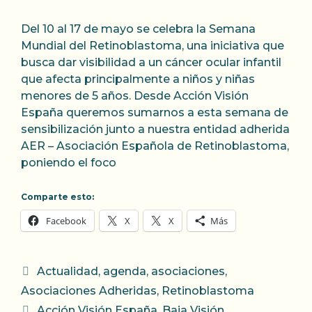
Del 10 al 17 de mayo se celebra la Semana
Mundial del Retinoblastoma, una iniciativa que
busca dar visibilidad a un cáncer ocular infantil
que afecta principalmente a niños y niñas
menores de 5 años. Desde Acción Visión
España queremos sumarnos a esta semana de
sensibilización junto a nuestra entidad adherida
AER – Asociación Española de Retinoblastoma,
poniendo el foco
Comparte esto:
Facebook
X
X
Más
Categorías
Actualidad
,
agenda
,
asociaciones
,
Asociaciones Adheridas
,
Retinoblastoma
Etiquetas
Acción Visión España
,
Baja Visión
,