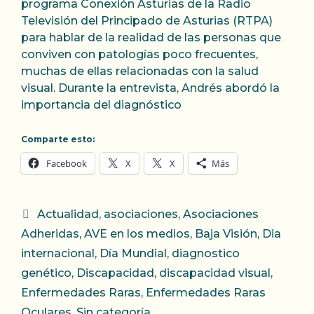
programa Conexión Asturias de la Radio
Televisión del Principado de Asturias (RTPA)
para hablar de la realidad de las personas que
conviven con patologías poco frecuentes,
muchas de ellas relacionadas con la salud
visual. Durante la entrevista, Andrés abordó la
importancia del diagnóstico
Comparte esto:
Facebook
X
X
Más
Categorías
Actualidad
,
asociaciones
,
Asociaciones
Adheridas
,
AVE en los medios
,
Baja Visión
,
Dia
internacional
,
Día Mundial
,
diagnostico
genético
,
Discapacidad
,
discapacidad visual
,
Enfermedades Raras
,
Enfermedades Raras
Oculares
,
Sin categoría