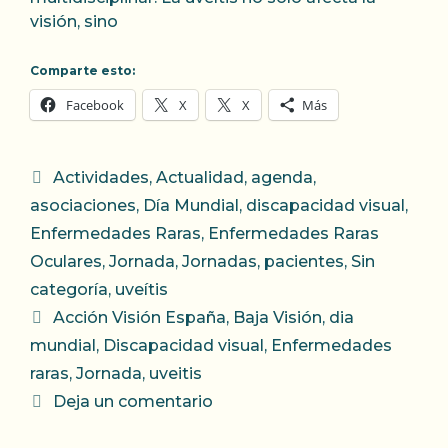
visión, sino
Comparte esto:
Facebook
X
X
Más
Categorías
Actividades
,
Actualidad
,
agenda
,
asociaciones
,
Día Mundial
,
discapacidad visual
,
Enfermedades Raras
,
Enfermedades Raras
Oculares
,
Jornada
,
Jornadas
,
pacientes
,
Sin
categoría
,
uveítis
Etiquetas
Acción Visión España
,
Baja Visión
,
dia
mundial
,
Discapacidad visual
,
Enfermedades
raras
,
Jornada
,
uveitis
Deja un comentario