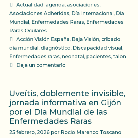
Categorías
Actualidad
,
agenda
,
asociaciones
,
Asociaciones Adheridas
,
Día Internacional
,
Día
Mundial
,
Enfermedades Raras
,
Enfermedades
Raras Oculares
Etiquetas
Acción Visión España
,
Baja Visión
,
cribado
,
dia mundial
,
diagnóstico
,
Discapacidad visual
,
Enfermedades raras
,
neonatal
,
pacientes
,
talon
Deja un comentario
Uveítis, doblemente invisible,
jornada informativa en Gijón
por el Día Mundial de las
Enfermedades Raras
25 febrero, 2026
por
Rocio Marenco Toscano