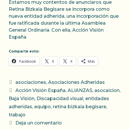
Estamos muy contentos de anunciaros que
Retina Bizkaia Begisare se incorpora como
nueva entidad adherida, una incorporación que
fue ratificada durante la última Asamblea
General Ordinaria. Con ella, Acción Visión
España
Comparte esto:
Facebook
X
X
Más
Categorías
asociaciones
,
Asociaciones Adheridas
Etiquetas
Acción Visión España
,
ALIANZAS
,
asocaicion
,
Baja Visión
,
Discapacidad visual
,
entidades
adheridas
,
equipo
,
retina bizkaia begisare
,
trabajo
Deja un comentario