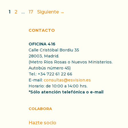
Página
Página
Página
1
2
…
17
Siguiente
→
CONTACTO
OFICINA 416
Calle Cristóbal Bordiu 35
28003, Madrid.
(Metro Rios Rosas o Nuevos Ministerios.
Autobús número 45)
Tel.: +34 722 61 22 66
E-mail:
consultas@esvision.es
Horario: de 10:00 a 14:00 hrs.
*Sólo atención telefónica o e-mail
COLABORA
Hazte socio