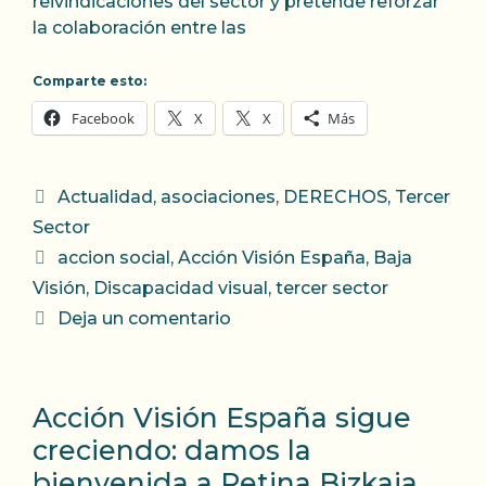
reivindicaciones del sector y pretende reforzar
la colaboración entre las
Comparte esto:
Facebook
X
X
Más
Categorías
Actualidad
,
asociaciones
,
DERECHOS
,
Tercer
Sector
Etiquetas
accion social
,
Acción Visión España
,
Baja
Visión
,
Discapacidad visual
,
tercer sector
Deja un comentario
Acción Visión España sigue
creciendo: damos la
bienvenida a Retina Bizkaia