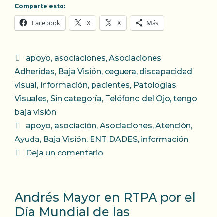
Comparte esto:
Facebook
X
X
Más
Categorías
apoyo
,
asociaciones
,
Asociaciones
Adheridas
,
Baja Visión
,
ceguera
,
discapacidad
visual
,
información
,
pacientes
,
Patologías
Visuales
,
Sin categoría
,
Teléfono del Ojo
,
tengo
baja visión
Etiquetas
apoyo
,
asociación
,
Asociaciones
,
Atención
,
Ayuda
,
Baja Visión
,
ENTIDADES
,
información
Deja un comentario
Andrés Mayor en RTPA por el
Día Mundial de las