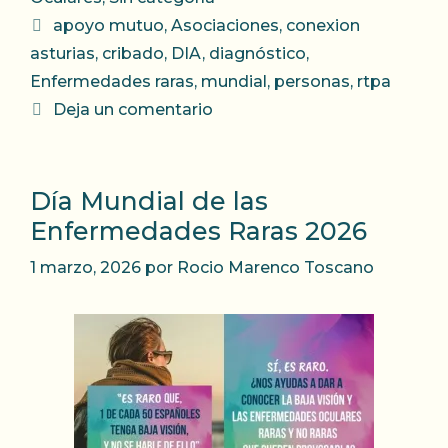
Etiquetas
apoyo mutuo
,
Asociaciones
,
conexion
asturias
,
cribado
,
DIA
,
diagnóstico
,
Enfermedades raras
,
mundial
,
personas
,
rtpa
Deja un comentario
Día Mundial de las
Enfermedades Raras 2026
1 marzo, 2026
por
Rocio Marenco Toscano