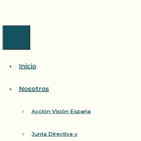
Saltar
al
contenido
Menú
Inicio
Nosotros
Acción Visión España
Junta Directiva y