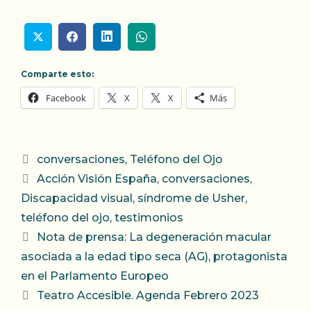
Comparte esto:
Facebook
X
X
Más
Categorías
conversaciones
,
Teléfono del Ojo
Etiquetas
Acción Visión España
,
conversaciones
,
Discapacidad visual
,
síndrome de Usher
,
teléfono del ojo
,
testimonios
Nota de prensa: La degeneración macular
asociada a la edad tipo seca (AG), protagonista
en el Parlamento Europeo
Teatro Accesible. Agenda Febrero 2023