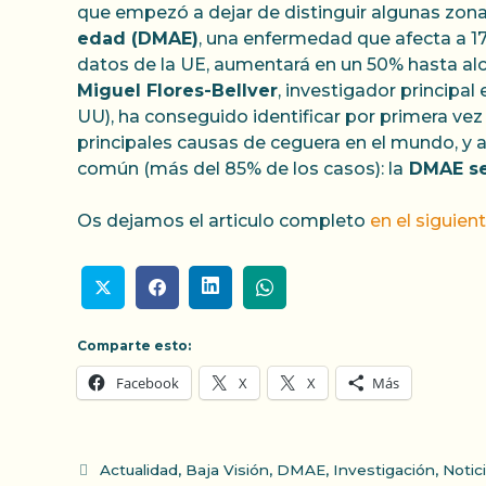
que empezó a dejar de distinguir algunas zona
edad (DMAE)
, una enfermedad que afecta a 1
datos de la UE, aumentará en un 50% hasta alc
Miguel Flores-Bellver
, investigador principa
UU), ha conseguido identificar por primera vez
principales causas de ceguera en el mundo, y ab
común (más del 85% de los casos): la
DMAE s
Os dejamos el articulo completo
en el siguien
Comparte esto:
Facebook
X
X
Más
Categorías
Actualidad
,
Baja Visión
,
DMAE
,
Investigación
,
Notic