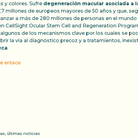
s y colores. Sufre
degeneración macular asociada a l
7,7 millones de europeos mayores de 50 años y que, se
anzar a más de 280 millones de personas en el mundo e
l en CellSight Ocular Stem Cell and Regeneration Progra
 algunos de los mecanismos clave por los cuales se pod
rir la vía al diagnóstico precoz y a tratamientos, inexi
eca
.
te enlace
ias
,
últimas noticias