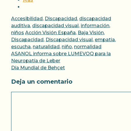
Categorías
Accesibilidad
,
Discapacidad
,
discapacidad
auditiva
,
discapacidad visual
,
información
,
Etiquetas
niños
Acción Visión España
,
Baja Visión
,
Discapacidad
,
Discapacidad visual
,
empatia
,
escucha
,
naturalidad
,
niño
,
normalidad
ASANOL informa sobre LUMEVOQ para la
Neuropatía de Leber
Día Mundial de Behçet
Deja un comentario
Comentario