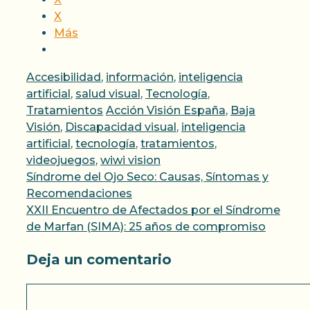
X
Más
Categorías
Accesibilidad
,
información
,
inteligencia
artificial
,
salud visual
,
Tecnología
,
Etiquetas
Tratamientos
Acción Visión España
,
Baja
Visión
,
Discapacidad visual
,
inteligencia
artificial
,
tecnología
,
tratamientos
,
videojuegos
,
wiwi vision
Síndrome del Ojo Seco: Causas, Síntomas y
Recomendaciones
XXII Encuentro de Afectados por el Síndrome
de Marfan (SIMA): 25 años de compromiso
Deja un comentario
Comentario