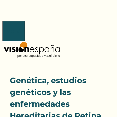
Saltar
al
contenido
Menú
Genética, estudios
genéticos y las
enfermedades
Hereditarias de Retina.