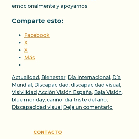
emocionalmente y apoyarnos
Comparte esto:
Facebook
X
X
Más
Categorías
Actualidad
,
Bienestar
,
Día Internacional
,
Día
Mundial
,
Discapacidad
,
discapacidad visual
,
Etiquetas
Visivilidad
Acción Visión España
,
Baja Visión
,
blue monday
,
cariño
,
dia triste del año
,
Discapacidad visual
Deja un comentario
CONTACTO