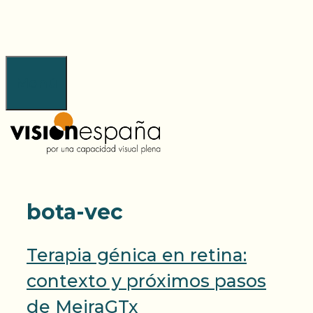
Saltar
al
contenido
Menú
bota-vec
Terapia génica en retina:
contexto y próximos pasos
de MeiraGTx