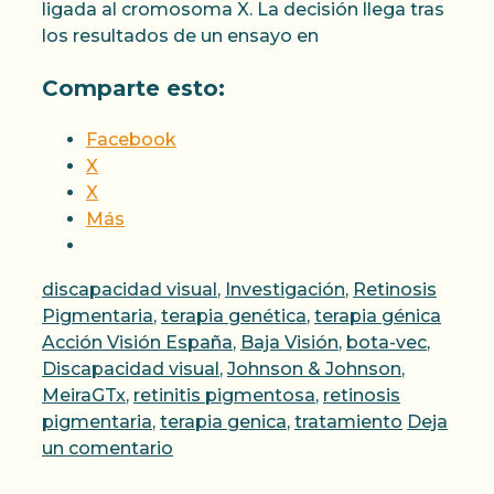
ligada al cromosoma X. La decisión llega tras
los resultados de un ensayo en
Comparte esto:
Facebook
X
X
Más
Categorías
discapacidad visual
,
Investigación
,
Retinosis
Etiqu
Pigmentaria
,
terapia genética
,
terapia génica
Acción Visión España
,
Baja Visión
,
bota-vec
,
Discapacidad visual
,
Johnson & Johnson
,
MeiraGTx
,
retinitis pigmentosa
,
retinosis
pigmentaria
,
terapia genica
,
tratamiento
Deja
un comentario