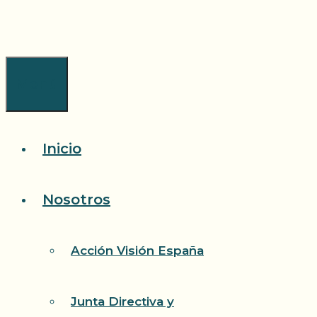
Saltar
al
contenido
Menú
Inicio
Nosotros
Acción Visión España
Junta Directiva y