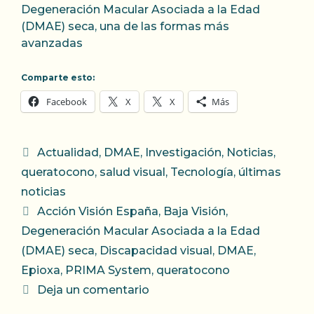
Degeneración Macular Asociada a la Edad
(DMAE) seca, una de las formas más
avanzadas
Comparte esto:
Facebook
X
X
Más
Categorías
Actualidad
,
DMAE
,
Investigación
,
Noticias
,
queratocono
,
salud visual
,
Tecnología
,
últimas
noticias
Etiquetas
Acción Visión España
,
Baja Visión
,
Degeneración Macular Asociada a la Edad
(DMAE) seca
,
Discapacidad visual
,
DMAE
,
Epioxa
,
PRIMA System
,
queratocono
Deja un comentario