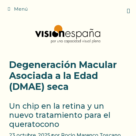
Saltar
Menú
al
contenido
Degeneración Macular
Asociada a la Edad
(DMAE) seca
Un chip en la retina y un
nuevo tratamiento para el
queratocono
23 octubre, 2025
por
Rocio Marenco Toscano