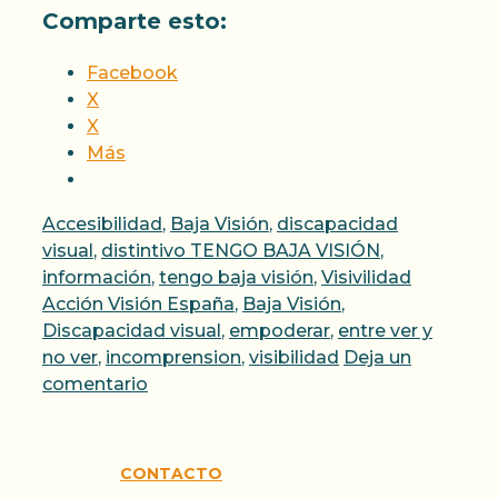
Comparte esto:
Facebook
X
X
Más
Categorías
Accesibilidad
,
Baja Visión
,
discapacidad
visual
,
distintivo TENGO BAJA VISIÓN
,
Etiquetas
información
,
tengo baja visión
,
Visivilidad
Acción Visión España
,
Baja Visión
,
Discapacidad visual
,
empoderar
,
entre ver y
no ver
,
incomprension
,
visibilidad
Deja un
comentario
CONTACTO