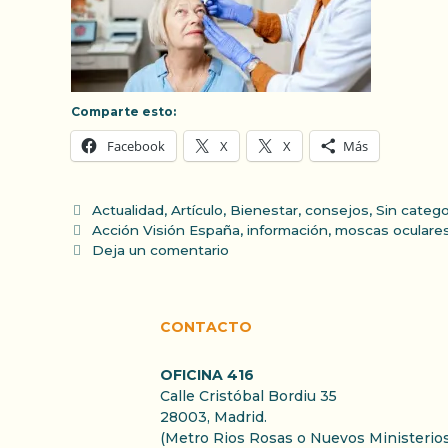
Comparte esto:
Facebook
X
X
Más
Categorías
Actualidad
,
Artículo
,
Bienestar
,
consejos
,
Sin catego
Etiquetas
Acción Visión España
,
información
,
moscas oculare
Deja un comentario
CONTACTO
OFICINA 416
Calle Cristóbal Bordiu 35
28003, Madrid.
(Metro Rios Rosas o Nuevos Ministerios