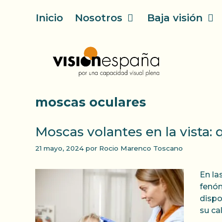
Saltar
Inicio
Nosotros
Baja visión
al
contenido
moscas oculares
Moscas volantes en la vista:
21 mayo, 2024
por
Rocio Marenco Toscano
En la
fenóm
dispo
su ca