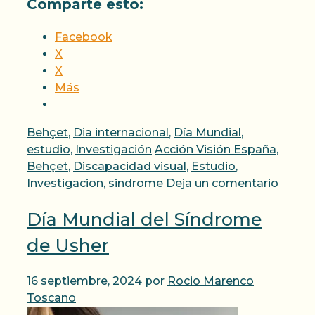
Comparte esto:
Facebook
X
X
Más
Categorías
Behçet
,
Dia internacional
,
Día Mundial
,
Etiquetas
estudio
,
Investigación
Acción Visión España
,
Behçet
,
Discapacidad visual
,
Estudio
,
Investigacion
,
sindrome
Deja un comentario
Día Mundial del Síndrome
de Usher
16 septiembre, 2024
por
Rocio Marenco
Toscano