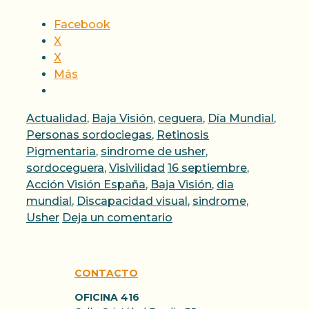
Facebook
X
X
Más
Categorías
Actualidad
,
Baja Visión
,
ceguera
,
Día Mundial
,
Personas sordociegas
,
Retinosis
Pigmentaria
,
sindrome de usher
,
Etiquetas
sordoceguera
,
Visivilidad
16 septiembre
,
Acción Visión España
,
Baja Visión
,
dia
mundial
,
Discapacidad visual
,
sindrome
,
Usher
Deja un comentario
CONTACTO
OFICINA 416