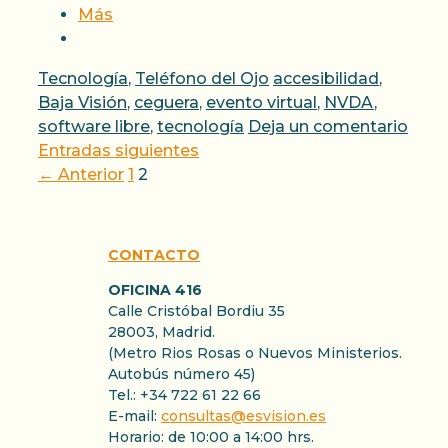
Más
Categorías
Etiquetas
Tecnología
,
Teléfono del Ojo
accesibilidad
,
Baja Visión
,
ceguera
,
evento virtual
,
NVDA
,
software libre
,
tecnología
Deja un comentario
Entradas siguientes
Página
Página
←
Anterior
1
2
CONTACTO
OFICINA 416
Calle Cristóbal Bordiu 35
28003, Madrid.
(Metro Rios Rosas o Nuevos Ministerios.
Autobús número 45)
Tel.: +34 722 61 22 66
E-mail:
consultas@esvision.es
Horario: de 10:00 a 14:00 hrs.