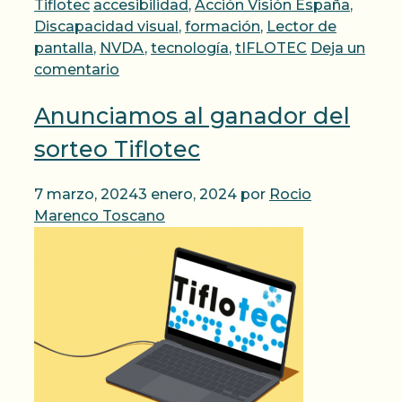
Etiquetas
Tiflotec
accesibilidad
,
Acción Visión España
,
Discapacidad visual
,
formación
,
Lector de
pantalla
,
NVDA
,
tecnología
,
tIFLOTEC
Deja un
comentario
Anunciamos al ganador del
sorteo Tiflotec
7 marzo, 2024
3 enero, 2024
por
Rocio
Marenco Toscano