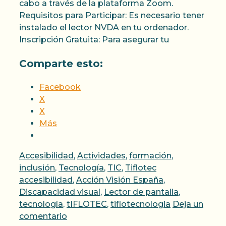
cabo a través de la plataforma Zoom.
Requisitos para Participar: Es necesario tener
instalado el lector NVDA en tu ordenador.
Inscripción Gratuita: Para asegurar tu
Comparte esto:
Facebook
X
X
Más
Categorías
Accesibilidad
,
Actividades
,
formación
,
Etiquetas
inclusión
,
Tecnología
,
TIC
,
Tiflotec
accesibilidad
,
Acción Visión España
,
Discapacidad visual
,
Lector de pantalla
,
tecnología
,
tIFLOTEC
,
tiflotecnologia
Deja un
comentario