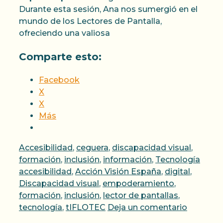
Durante esta sesión, Ana nos sumergió en el
mundo de los Lectores de Pantalla,
ofreciendo una valiosa
Comparte esto:
Facebook
X
X
Más
Categorías
Accesibilidad
,
ceguera
,
discapacidad visual
,
Etiqu
formación
,
inclusión
,
información
,
Tecnología
accesibilidad
,
Acción Visión España
,
digital
,
Discapacidad visual
,
empoderamiento
,
formación
,
inclusión
,
lector de pantallas
,
tecnología
,
tIFLOTEC
Deja un comentario