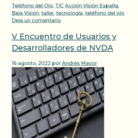
Categorías
Etiquetas
Teléfono del Ojo
,
TIC
Acción Visión España
,
Baja Visión
,
taller
,
tecnología
,
teléfono del ojo
Deja un comentario
V Encuentro de Usuarios y
Desarrolladores de NVDA
16 agosto, 2022
por
Andrés Mayor