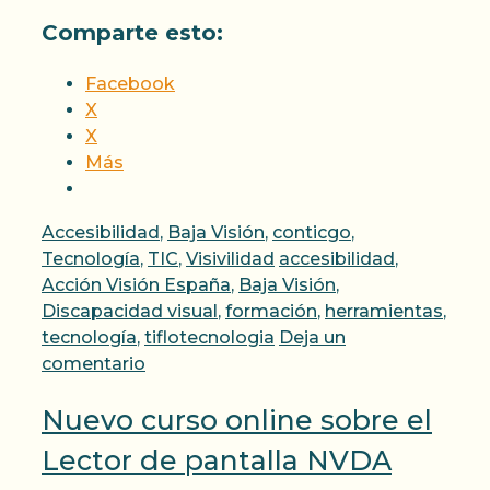
Comparte esto:
Facebook
X
X
Más
Categorías
Accesibilidad
,
Baja Visión
,
conticgo
,
Etiquetas
Tecnología
,
TIC
,
Visivilidad
accesibilidad
,
Acción Visión España
,
Baja Visión
,
Discapacidad visual
,
formación
,
herramientas
,
tecnología
,
tiflotecnologia
Deja un
comentario
Nuevo curso online sobre el
Lector de pantalla NVDA