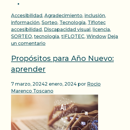
Categorías
Accesibilidad
,
Agradecimiento
,
inclusión
,
Etiquetas
información
,
Sorteo
,
Tecnología
,
Tiflotec
accesibilidad
,
Discapacidad visual
,
licencia
,
SORTEO
,
tecnología
,
tIFLOTEC
,
Window
Deja
un comentario
Propósitos para Año Nuevo:
aprender
7 marzo, 2024
2 enero, 2024
por
Rocio
Marenco Toscano