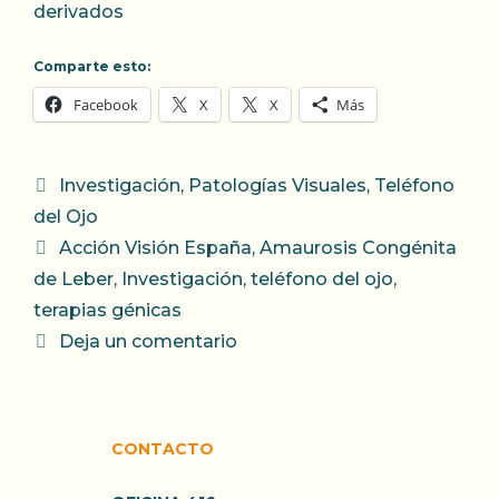
derivados
Comparte esto:
Facebook
X
X
Más
Categorías
Investigación
,
Patologías Visuales
,
Teléfono
del Ojo
Etiquetas
Acción Visión España
,
Amaurosis Congénita
de Leber
,
Investigación
,
teléfono del ojo
,
terapias génicas
Deja un comentario
CONTACTO