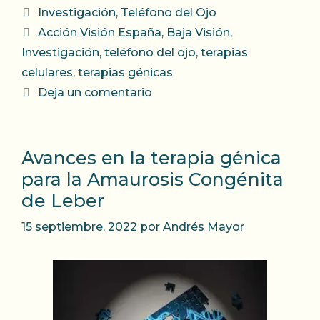
Categorías
Investigación
,
Teléfono del Ojo
Etiquetas
Acción Visión España
,
Baja Visión
,
Investigación
,
teléfono del ojo
,
terapias
celulares
,
terapias génicas
Deja un comentario
Avances en la terapia génica
para la Amaurosis Congénita
de Leber
15 septiembre, 2022
por
Andrés Mayor