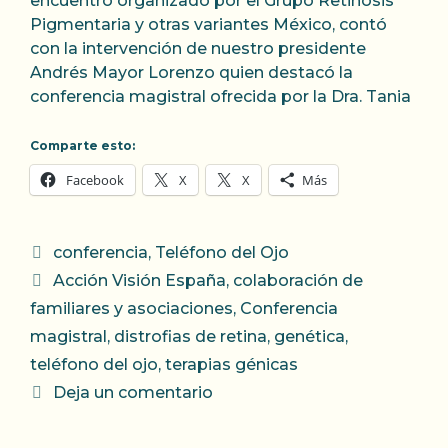
encuentro organizado por el Grupo Retinosis
Pigmentaria y otras variantes México, contó
con la intervención de nuestro presidente
Andrés Mayor Lorenzo quien destacó la
conferencia magistral ofrecida por la Dra. Tania
Comparte esto:
Facebook
X
X
Más
Categorías
conferencia
,
Teléfono del Ojo
Etiquetas
Acción Visión España
,
colaboración de
familiares y asociaciones
,
Conferencia
magistral
,
distrofias de retina
,
genética
,
teléfono del ojo
,
terapias génicas
Deja un comentario