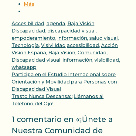
Más
Categorías
Accesibilidad
,
agenda
,
Baja Visión
,
Discapacidad
,
discapacidad visual
,
empoderamiento
,
información
,
salud visual
,
Etiquetas
Tecnología
,
Visivilidad
accesibilidad
,
Acción
Visión España
,
Baja Visión
,
Comunidad
,
Discapacidad visual
,
información
,
visibilidad
,
whatsapp
Participa en el Estudio Internacional sobre
Orientación y Movilidad para Personas con
Discapacidad Visual
Trasto Nunca Descansa: ¡Llámanos al
Teléfono del Ojo!
1 comentario en «¡Únete a
Nuestra Comunidad de