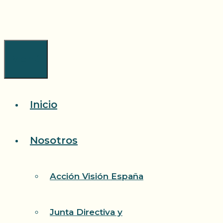
Saltar
al
contenido
Menú
Inicio
Nosotros
Acción Visión España
Junta Directiva y