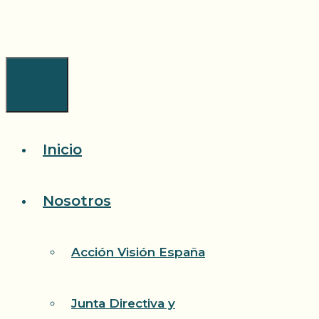
Saltar
al
contenido
Menú
Inicio
Nosotros
Acción Visión España
Junta Directiva y