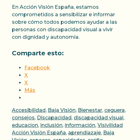
En Acción Visión España, estamos
comprometidos a sensibilizar e informar
sobre cómo todos podemos ayudar a las
personas con discapacidad visual a vivir
con dignidad y autonomía.
Comparte esto:
Facebook
X
X
Más
Categorías
Accesibilidad
,
Baja Visión
,
Bienestar
,
ceguera
,
consejos
,
Discapacidad
,
discapacidad visual
,
Etique
educacion
,
inclusión
,
información
,
Visivilidad
Acción Visión España
,
aprendiazaje
,
Baja