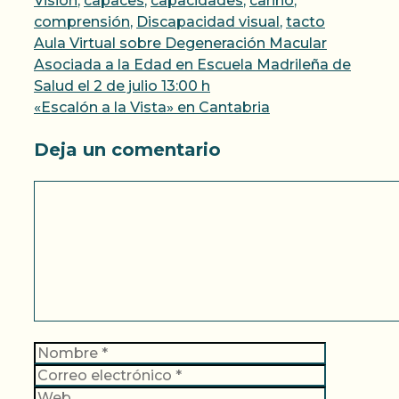
Visión
,
capaces
,
capacidades
,
cariño
,
comprensión
,
Discapacidad visual
,
tacto
Aula Virtual sobre Degeneración Macular
Asociada a la Edad en Escuela Madrileña de
Salud el 2 de julio 13:00 h
«Escalón a la Vista» en Cantabria
Deja un comentario
Comentario
Nombre
Correo
electrónic
Web