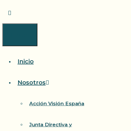
Saltar
al
contenido
Menú
Inicio
Nosotros
Acción Visión España
Junta Directiva y