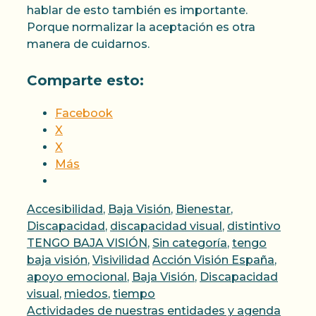
hablar de esto también es importante.
Porque normalizar la aceptación es otra
manera de cuidarnos.
Comparte esto:
Facebook
X
X
Más
Categorías
Accesibilidad
,
Baja Visión
,
Bienestar
,
Discapacidad
,
discapacidad visual
,
distintivo
TENGO BAJA VISIÓN
,
Sin categoría
,
tengo
Etiquetas
baja visión
,
Visivilidad
Acción Visión España
,
apoyo emocional
,
Baja Visión
,
Discapacidad
visual
,
miedos
,
tiempo
Actividades de nuestras entidades y agenda