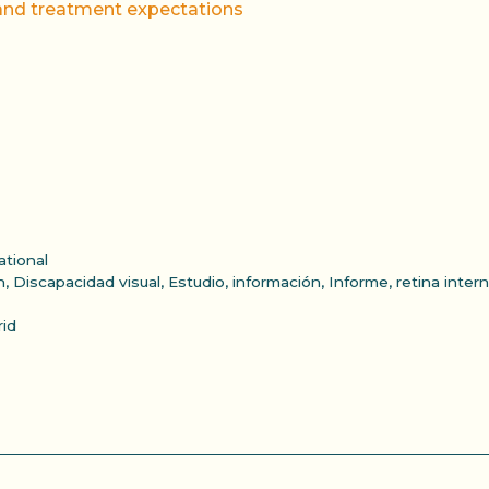
 and treatment expectations
ational
n
,
Discapacidad visual
,
Estudio
,
información
,
Informe
,
retina intern
id