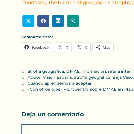
Prioritising the burden of geographic atrophy
Comparte esto:
Facebook
X
X
Más
Categorías
atrofia geografica
,
DMAE
,
información
,
retina intern
Etiquetas
Acción Visión España
,
atrofia geografica
,
Baja Visió
Cuando aprendemos a aceptar
«Con otros ojos» – Encuentro sobre DMAE en Madr
Deja un comentario
Comentario