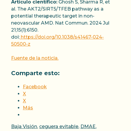
Artículo científico:
Ghosh S, Sharma R, et
al. The AKT2/SIRT5/TFEB pathway as a
potential therapeutic target in non-
neovascular AMD. Nat Commun. 2024 Jul
21;15(1):6150.
doi:
https://doi.org/10.1038/s41467-024-
50500-z
Fuente de la noticia.
Comparte esto:
Facebook
X
X
Más
Categorías
Baja Visión
,
ceguera evitable
,
DMAE
,