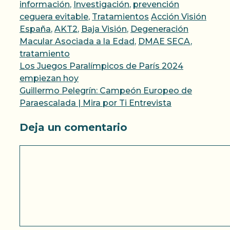
información
,
Investigación
,
prevención
Etiquetas
ceguera evitable
,
Tratamientos
Acción Visión
España
,
AKT2
,
Baja Visión
,
Degeneración
Macular Asociada a la Edad
,
DMAE SECA
,
tratamiento
Los Juegos Paralímpicos de París 2024
empiezan hoy
Guillermo Pelegrín: Campeón Europeo de
Paraescalada | Mira por Ti Entrevista
Deja un comentario
Comentario