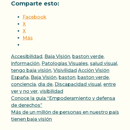
Comparte esto:
Facebook
X
X
Más
Categorías
Accesibilidad
,
Baja Visión
,
baston verde
,
información
,
Patologías Visuales
,
salud visual
,
Etiquetas
tengo baja visión
,
Visivilidad
Acción Visión
España
,
Baja Visión
,
baston
,
baston verde
,
conciencia
,
dia de
,
Discapacidad visual
,
entre
ver y no ver
,
visibilidad
Conoce la guía “Empoderamiento y defensa
de derechos”
Más de un millón de personas en nuestro país
tienen baja visión